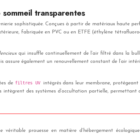
e sommeil transparentes
énierie sophistiquée. Conçues à partir de matériaux haute pe
xtérieure, fabriquée en PVC ou en ETFE (éthylène tétrafluoro
ilencieux
qui insuffle continuellement de l’air filtré dans la bu
 assure également un renouvellement constant de l’air intéri
filtres UV
pées de
intégrés dans leur membrane, protégeant l
es intègrent des systèmes d’occultation partielle, permettant
e véritable prouesse en matière d’hébergement écologique