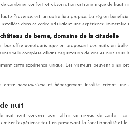
nt de combiner confort et observation astronomique de haut ni
aute-Provence, est un autre lieu propice. La région bénéficie
s installées dans ce cadre offriraient une expérience immersive 
 château de berne, domaine de la citadelle
hir leur offre oenotouristique en proposant des nuits en bull
ensorielle complète alliant dégustation de vins et nuit sous le
ment cette expérience unique. Les visiteurs peuvent ainsi pro
.
ble entre
oenotourisme
et hébergement insolite, créant une 
de nuit
s de nuit sont conçues pour offrir un niveau de confort 
iser l’expérience tout en préservant la fonctionnalité et le 