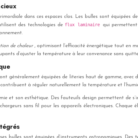
ncieux
primordiale dans ces espaces clos. Les bulles sont équipées d
flux laminaire
tilisent des technologies de
qui permettent 
tionnement.
tion de chaleur
, optimisant l’efficacité énergétique tout en
pants d’ajuster la température à leur convenance sans quitter 
ique
es sont généralement équipées de literies haut de gamme, avec
 contribuent à réguler naturellement la température et l’humi
ie et son esthétique. Des fauteuils design permettent de s’in
chargeurs sans fil pour les appareils électroniques. Chaque é
ntégrés
uses bulles sont équipées d’instruments astronomiques. Des t