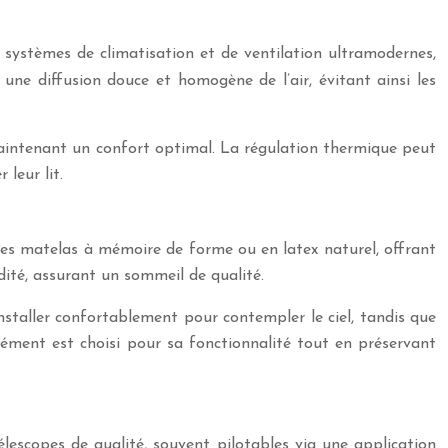
e systèmes de climatisation et de ventilation ultramodernes,
une diffusion douce et homogène de l’air, évitant ainsi les
 maintenant un confort optimal. La régulation thermique peut
leur lit.
 des matelas à mémoire de forme ou en latex naturel, offrant
dité, assurant un sommeil de qualité.
staller confortablement pour contempler le ciel, tandis que
lément est choisi pour sa fonctionnalité tout en préservant
élescopes de qualité, souvent pilotables via une application