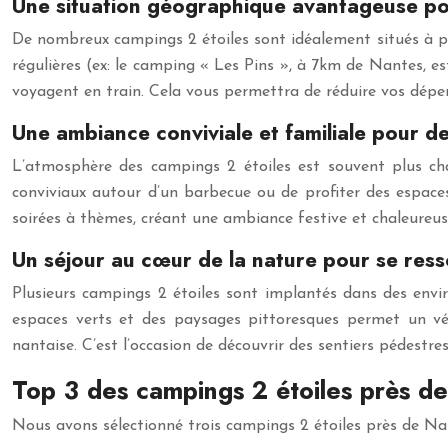
Une situation géographique avantageuse po
De nombreux campings 2 étoiles sont idéalement situés à prox
régulières (ex: le camping « Les Pins », à 7km de Nantes, est
voyagent en train. Cela vous permettra de réduire vos dépe
Une ambiance conviviale et familiale pour d
L’atmosphère des campings 2 étoiles est souvent plus cha
conviviaux autour d’un barbecue ou de profiter des espace
soirées à thèmes, créant une ambiance festive et chaleureuse.
Un séjour au cœur de la nature pour se res
Plusieurs campings 2 étoiles sont implantés dans des envir
espaces verts et des paysages pittoresques permet un vé
nantaise. C’est l’occasion de découvrir des sentiers pédestres
Top 3 des campings 2 étoiles près de 
Nous avons sélectionné trois campings 2 étoiles près de Nant