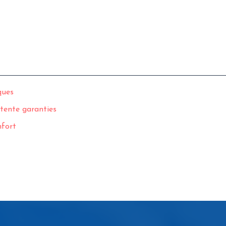
ques
étente garanties
nfort