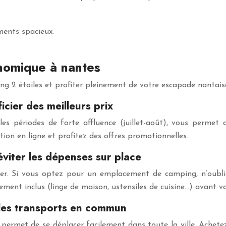
ments spacieux.
onomique à nantes
ng 2 étoiles et profiter pleinement de votre escapade nantai
cier des meilleurs prix
 périodes de forte affluence (juillet-août), vous permet de
tion en ligne et profitez des offres promotionnelles.
viter les dépenses sur place
ter. Si vous optez pour un emplacement de camping, n’oubli
ipement inclus (linge de maison, ustensiles de cuisine…) avant 
t les transports en commun
permet de se déplacer facilement dans toute la ville. Achete