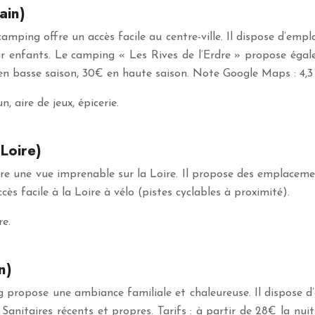
ain)
mping offre un accès facile au centre-ville. Il dispose d’em
r enfants. Le camping « Les Rives de l’Erdre » propose égale
n basse saison, 30€ en haute saison. Note Google Maps : 4,3 ét
 aire de jeux, épicerie.
Loire)
e une vue imprenable sur la Loire. Il propose des emplacement
s facile à la Loire à vélo (pistes cyclables à proximité).
re.
n)
 propose une ambiance familiale et chaleureuse. Il dispose d’
. Sanitaires récents et propres. Tarifs : à partir de 28€ la 