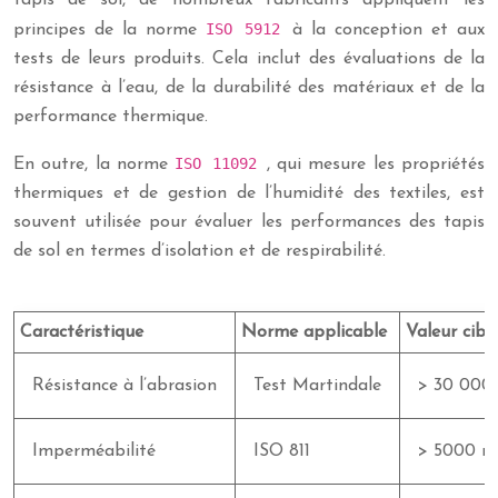
tapis de sol, de nombreux fabricants appliquent les
ISO 5912
principes de la norme
à la conception et aux
tests de leurs produits. Cela inclut des évaluations de la
résistance à l’eau, de la durabilité des matériaux et de la
performance thermique.
ISO 11092
En outre, la norme
, qui mesure les propriétés
thermiques et de gestion de l’humidité des textiles, est
souvent utilisée pour évaluer les performances des tapis
de sol en termes d’isolation et de respirabilité.
Caractéristique
Norme applicable
Valeur cibl
Résistance à l’abrasion
Test Martindale
> 30 000 
Imperméabilité
ISO 811
> 5000 