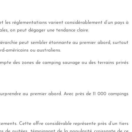
 et les réglementations varient considérablement d’un pays à
ales, on peut dégager une tendance claire.
e hiérarchie peut sembler étonnante au premier abord, surtout
rd-américains ou australiens.
compte des zones de camping sauvage ou des terrains privés
urprendre au premier abord. Avec près de 11 000 campings
cements. Cette offre considérable représente près d’un tiers
ns de nuitées, témoignant de la popularité croissante de ce