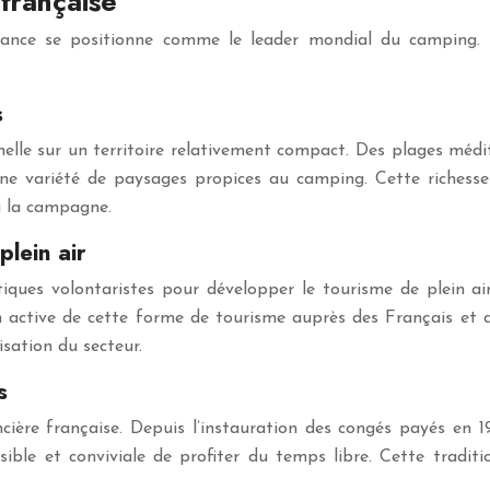
française
 France se positionne comme le leader mondial du camping.
s
nelle sur un territoire relativement compact. Des plages méd
ne variété de paysages propices au camping. Cette richesse 
u la campagne.
lein air
iques volontaristes pour développer le tourisme de plein air.
 active de cette forme de tourisme auprès des Français et des 
isation du secteur.
s
ière française. Depuis l’instauration des congés payés en 1
ible et conviviale de profiter du temps libre. Cette traditi