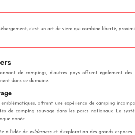
rgement, c’est un art de vivre qui combine liberté, proximité
ers
onnant de campings, d’autres pays offrent également des e
nnent dans ce domaine.
vage
ges emblématiques, offrent une expérience de camping incom
lités de camping sauvage dans les parcs nationaux. Le sys
haque année.
e à l’idée de
wilderness
et d’exploration des grands espaces