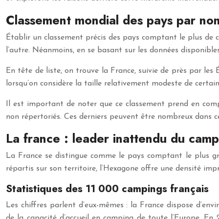
Classement mondial des pays par no
Établir un classement précis des pays comptant le plus de c
l’autre. Néanmoins, en se basant sur les données disponibles
En tête de liste, on trouve la France, suivie de près par le
lorsqu’on considère la taille relativement modeste de certai
Il est important de noter que ce classement prend en comp
non répertoriés. Ces derniers peuvent être nombreux dans cert
La france : leader inattendu du camp
La France se distingue comme le pays comptant le plus g
répartis sur son territoire, l’Hexagone offre une densité imp
Statistiques des 11 000 campings français
Les chiffres parlent d’eux-mêmes : la France dispose d’envi
de la capacité d’accueil en camping de toute l’Europe. En 