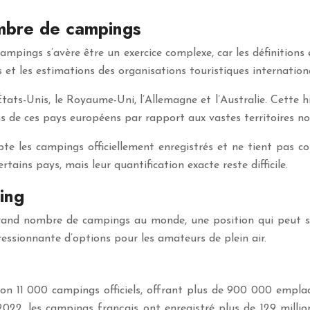
mbre de campings
ampings s’avère être un exercice complexe, car les définitions
 et les estimations des organisations touristiques internation
s États-Unis, le Royaume-Uni, l’Allemagne et l’Australie. Cett
ns de ces pays européens par rapport aux vastes territoires no
te les campings officiellement enregistrés et ne tient pas 
ains pays, mais leur quantification exacte reste difficile.
ing
rand nombre de campings au monde, une position qui peut s
ressionnante d’options pour les amateurs de plein air.
ron 11 000 campings officiels, offrant plus de 900 000 empla
2022, les campings français ont enregistré plus de 129 millio