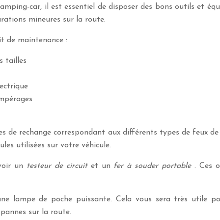
amping-car, il est essentiel de disposer des bons outils et é
arations mineures sur la route.
kit de maintenance :
 tailles
ectrique
ampérages
 de rechange correspondant aux différents types de feux de v
es utilisées sur votre véhicule.
avoir un
testeur de circuit
et un
fer à souder portable
. Ces 
ne lampe de poche puissante. Cela vous sera très utile pou
 pannes sur la route.