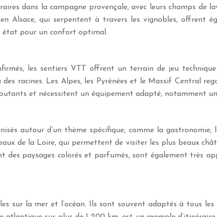
néraires dans la campagne provençale, avec leurs champs de la
s en Alsace, qui serpentent à travers les vignobles, offrent
n état pour un confort optimal.
firmés, les sentiers VTT offrent un terrain de jeu techniqu
des racines. Les Alpes, les Pyrénées et le Massif Central re
 débutants et nécessitent un équipement adapté, notamment un 
anisés autour d’un thème spécifique, comme la gastronomie, l
eaux de la Loire, qui permettent de visiter les plus beaux châ
t des paysages colorés et parfumés, sont également très appré
les sur la mer et l’océan. Ils sont souvent adaptés à tous les