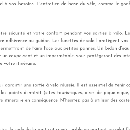
pond à vos besoins. L’entretien de base du vélo, comme le go
e sécurité et votre confort pendant vos sorties à vélo. Le 
e adhérence au guidon. Les lunettes de soleil protègent vos ye
rmettront de faire face aux petites pannes. Un bidon d’eau 
 un coupe-vent et un imperméable, vous protégeront des intem
 votre itinéraire.
r garantir une sortie à vélo réussie. Il est essentiel de tenir 
les points d’intérêt (sites touristiques, aires de pique-nique
e itinéraire en conséquence. N’hésitez pas à utiliser des car
ctez le code de la route et soyez visible en portant un gilet f