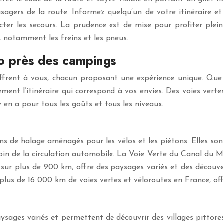
usagers de la route. Informez quelqu’un de votre itinéraire 
ter les secours. La prudence est de mise pour profiter plein
e, notamment les freins et les pneus.
élo près des campings
offrent à vous, chacun proposant une expérience unique. Que v
ément l’itinéraire qui correspond à vos envies. Des voies vert
y en a pour tous les goûts et tous les niveaux.
s de halage aménagés pour les vélos et les piétons. Elles sont
 loin de la circulation automobile. La Voie Verte du Canal du
ve sur plus de 900 km, offre des paysages variés et des découve
s de 16 000 km de voies vertes et véloroutes en France, offrant
ages variés et permettent de découvrir des villages pittoresqu