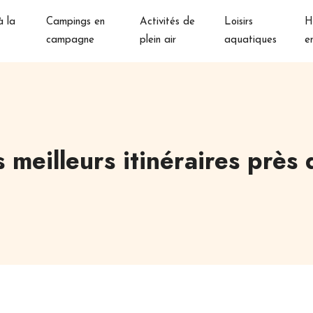
 la
Campings en
Activités de
Loisirs
H
campagne
plein air
aquatiques
e
es meilleurs itinéraires prè