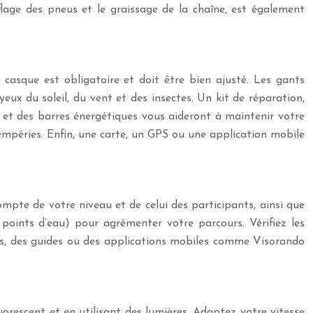
nflage des pneus et le graissage de la chaîne, est également
casque est obligatoire et doit être bien ajusté. Les gants
ux du soleil, du vent et des insectes. Un kit de réparation,
et des barres énergétiques vous aideront à maintenir votre
péries. Enfin, une carte, un GPS ou une application mobile
compte de votre niveau et de celui des participants, ainsi que
, points d’eau) pour agrémenter votre parcours. Vérifiez les
tes, des guides ou des applications mobiles comme Visorando
luorescent et en utilisant des lumières. Adaptez votre vitesse