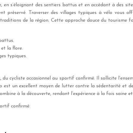
 en s’éloignant des sentiers battus et en accédant à des sit
t préservé. Traverser des villages typiques à vélo vous of
traditions de la région. Cette approche douce du tourisme fa
battus.
t la flore.
ges typiques.
du cycliste occasionnel au sportif confirmé. Il sollicite l’ens
lo est un excellent moyen de lutter contre la sédentarité et 
combine à la découverte, rendant l’expérience à la fois saine e
ortif confirmé.