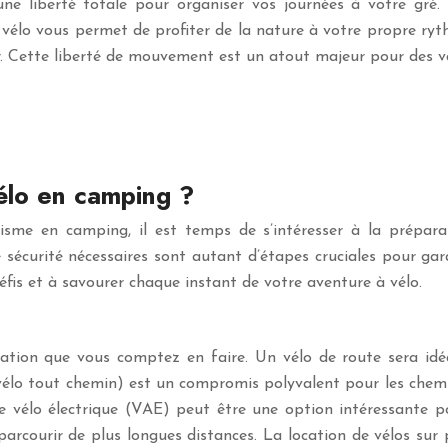
e liberté totale pour organiser vos journées à votre gré. 
vélo vous permet de profiter de la nature à votre propre ryt
 Cette liberté de mouvement est un atout majeur pour des va
élo en camping ?
sme en camping, il est temps de s’intéresser à la préparati
 de sécurité nécessaires sont autant d’étapes cruciales pour g
défis et à savourer chaque instant de votre aventure à vélo.
isation que vous comptez en faire. Un vélo de route sera idé
(vélo tout chemin) est un compromis polyvalent pour les chemi
e vélo électrique (VAE) peut être une option intéressante p
rcourir de plus longues distances. La location de vélos sur p